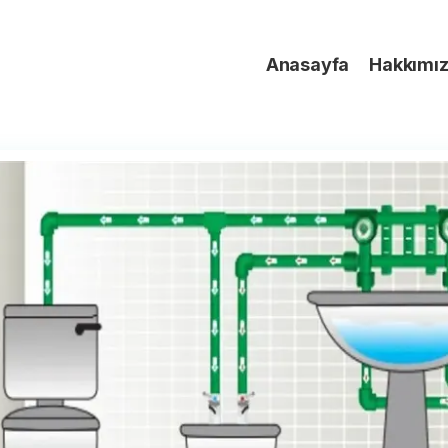
Anasayfa
Hakkımı