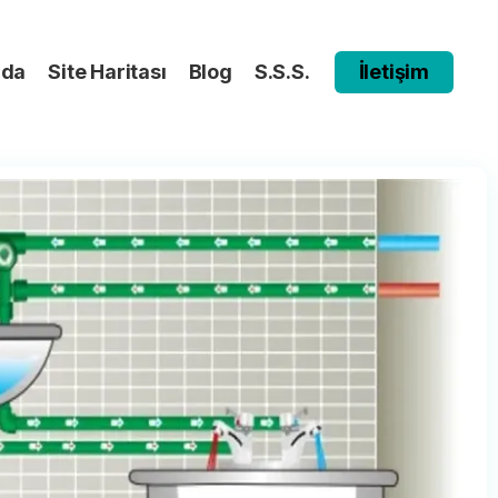
zda
Site Haritası
Blog
S.S.S.
İletişim